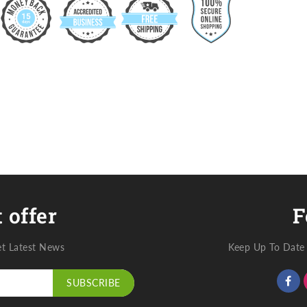
ปู
ผั
ผ
กะ
 offer
F
et Latest News
Keep Up To Date 
SUBSCRIBE