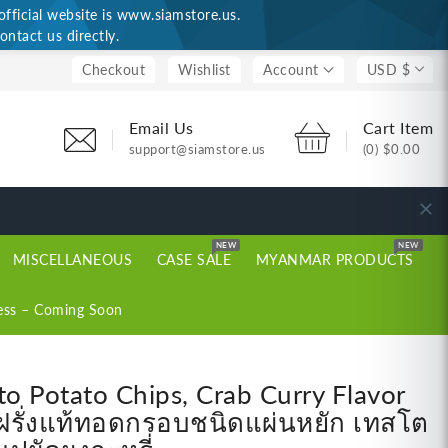
ficial website is www.siamstore.us.
ontact us directly.
Checkout
Wishlist
Account
USD $
Email Us
Cart Item
support@siamstore.us
(0)
$0.00
NEW
NEW
MISCELLANEOUS
CASE SALE
MYANMAR PRODUCTS
ess – Coming Soon
to Potato Chips, Crab Curry Flavor
ฝรั่งแท้ทอดกรอบชนิดแผ่นหยัก เทสโต