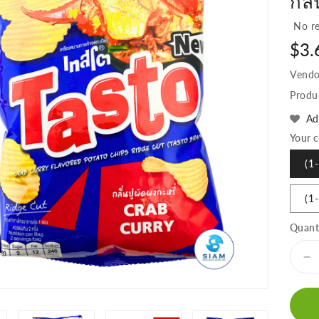
กลิ
No re
Regu
$3.
pric
Vendo
Produ
Ad
Your c
(1
(1
Quant
D
qu
fo
Ta