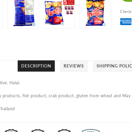
Po
Ch
Checko
C
Cu
Fl
มั
ฝรั
แท
ท
DESCRIPTION
REVIEWS
SHIPPING POLI
ก
ชน
ive. Halal.
แผ
หย
 products, fish product, crab product, gluten from wheat and May co
เท
Thailand
ส
โ
กล