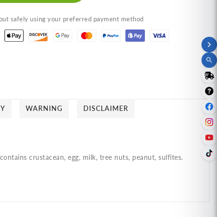
tato
Potato
ips,
Chips,
ut safely using your preferred payment method
rab
Crab
rry
Curry
avor
Flavor
น
มัน
่ง
ฝรั่ง
้
แท้
อด
ทอด
CY
WARNING
DISCLAIMER
รอบ
กรอบ
ิด
ชนิด
่น
แผ่น
ัก
หยัก
ntains crustacean, egg, milk, tree nuts, peanut, sulfites.
เท
ส
ต
โต
ิ่น
กลิ่น