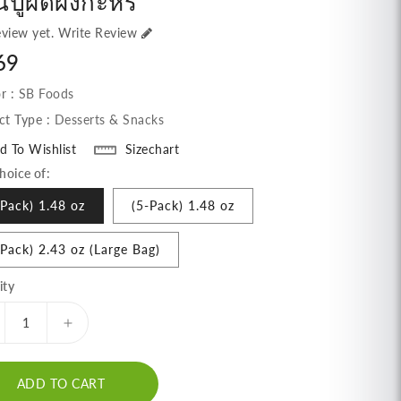
่นปูผัดผงกะหรี่
view yet.
Write Review
lar
69
e
r :
SB Foods
ct Type :
Desserts & Snacks
d To Wishlist
Sizechart
hoice of:
-Pack) 1.48 oz
(5-Pack) 1.48 oz
-Pack) 2.43 oz (Large Bag)
ity
ecrease
Increase
antity
quantity
r
for
ADD TO CART
sto
Tasto