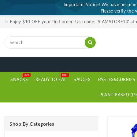
Important Notice! We have become a
ONTENT
Please verify the 
✨ Enjoy $10 OFF your first order! Use code: 'SIAMSTORE10' at
HOT
HOT
SNACKS
READY TO EAT
SAUCES
PASTES&CURRIES
PLANT BASED (Pic
SKIP TO
PRODUCT
Shop By Categories
INFORMATION