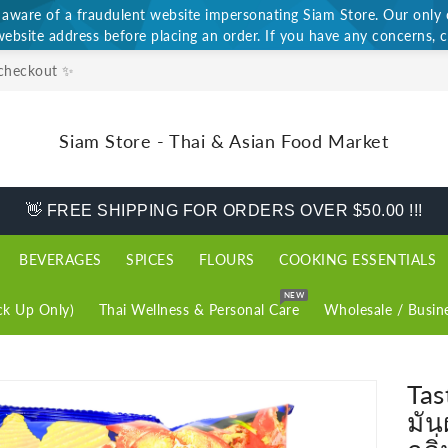
ware of a fraudulent website impersonating Siam Store. Our only of
website address before placing an order. If you have any concerns, c
 checkout ✨
Siam Store - Thai & Asian Food Market
👋 FREE SHIPPING FOR ORDERS OVER $50.00 !!!
BEVERAGES
SPICES
FLOURS
COOKING ESSENTIALS
NEW
k Up Only)
Thai Wellness & Personal Care
Wholesale / Busin
Tas
มัน