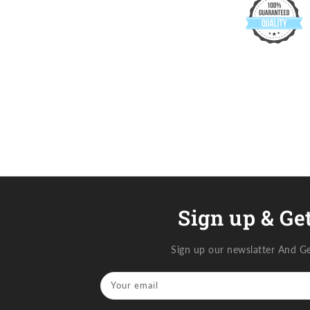
Sign up & Get
Sign up our newslatter And G
Your email