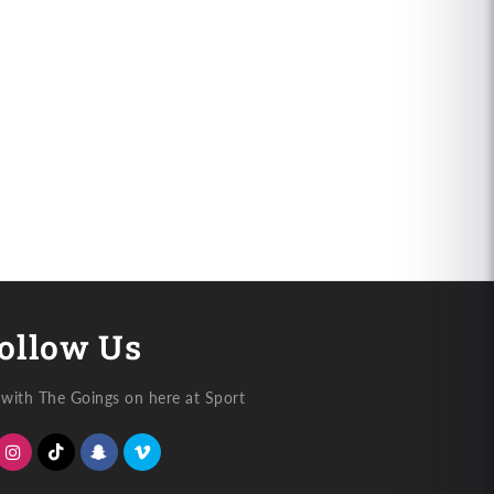
ปู
ด
ผัด
ง
ผง
หรี่
กะหรี่
ollow Us
with The Goings on here at Sport