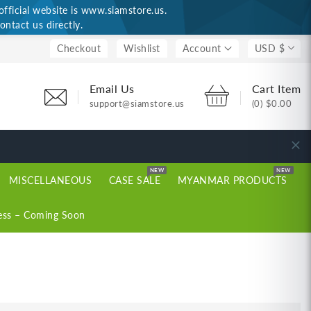
ficial website is www.siamstore.us.
ontact us directly.
Checkout
Wishlist
Account
USD $
Email Us
Cart Item
support@siamstore.us
(0)
$0.00
NEW
NEW
MISCELLANEOUS
CASE SALE
MYANMAR PRODUCTS
ess – Coming Soon