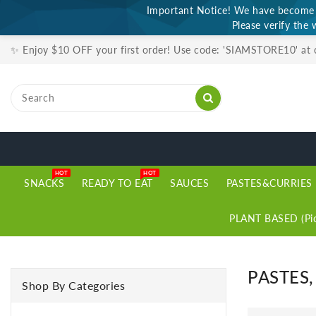
Important Notice! We have become a
ONTENT
Please verify the 
✨ Enjoy $10 OFF your first order! Use code: 'SIAMSTORE10' at
HOT
HOT
SNACKS
READY TO EAT
SAUCES
PASTES&CURRIES
PLANT BASED (Pic
PASTES
Shop By Categories