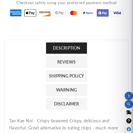
Checkout safely using your preferred payment method
Crispy
Crispy
Seaweed
Seaweed
Snack,
Snack,
Tom
Tom
Yum
Yum
Goong
Goong
Flavor
Flavor
DESCRIPTION
(1.1
(1.1
oz)
oz)
REVIEWS
สาหร่าย
สาหร่าย
ทอด
ทอด
SHIPPING POLICY
เถ้าแก่
เถ้าแก่
น้อย
น้อย
WARNING
รส
รส
DISCLAIMER
ต้มยำ
ต้มยำ
กุ้ง
กุ้ง
Tao Kae Noi - Crispy Seaweed Crispy, delicious and
flavorful. Great alternative to eating chips - much more