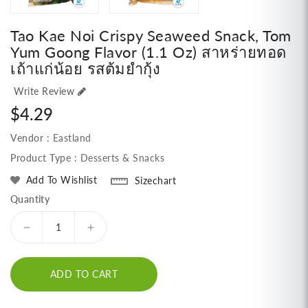
Tao Kae Noi Crispy Seaweed Snack, Tom
Yum Goong Flavor (1.1 Oz) สาหร่ายทอด
เถ้าแก่น้อย รสต้มยำกุ้ง
Write Review
Regular
$4.29
price
Vendor :
Eastland
Product Type :
Desserts & Snacks
Add To Wishlist
Sizechart
Quantity
Decrease
Increase
quantity
quantity
for
for
ADD TO CART
Tao
Tao
Kae
Kae
Noi
Noi