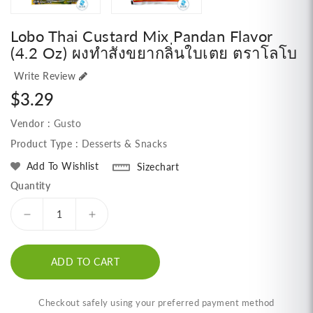
Lobo Thai Custard Mix Pandan Flavor
(4.2 Oz) ผงทำสังขยากลิ่นใบเตย ตราโลโบ
Write Review
Regular
$3.29
price
Vendor :
Gusto
Product Type :
Desserts & Snacks
Add To Wishlist
Sizechart
Quantity
Decrease
Increase
quantity
quantity
for
for
ADD TO CART
Lobo
Lobo
Thai
Thai
Custard
Custard
Checkout safely using your preferred payment method
Mix
Mix