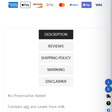
Pandan
Pandan
Flavor
Flavor
(4.2
(4.2
oz)
oz)
ผง
ผง
ทำ
ทำ
DESCRIPTION
สังขยา
สังขยา
REVIEWS
กลิ่น
กลิ่น
ใบ
ใบ
SHIPPING POLICY
เตย
เตย
ตรา
ตรา
WARNING
โล
โล
DISCLAIMER
โบ
โบ
No Preservative Added
Contains egg and casein from milk.