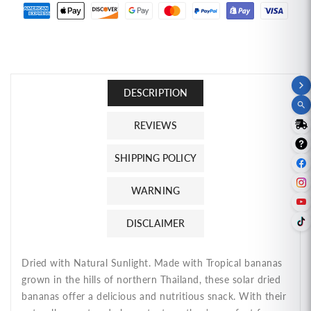
ริ
ริ
จิ
จิ
นัล
นัล
ตรา
ตรา
ฮัก
ฮัก
DESCRIPTION
สแน็ค
สแน็ค
REVIEWS
SHIPPING POLICY
WARNING
DISCLAIMER
Dried with Natural Sunlight. Made with Tropical bananas
grown in the hills of northern Thailand, these solar dried
bananas offer a delicious and nutritious snack. With their