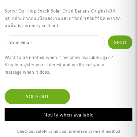
for
for
Hug
Hug
Sorry! Our Hug Snack Solar Dried Banana Original (0.9
Snack
Snack
oz) กล้วยตากอบแห้งพลังงานแสงอาทิตย์ รสออริจินัล ตราฮัก
Solar
Solar
สแน็ค is currently sold out.
Dried
Dried
Banana
Banana
Original
Original
Your email
(0.9
(0.9
oz)
oz)
Want to be notified when it becomes available again?
กล้วย
กล้วย
Simply register your interest and we'll send you a
ตาก
ตาก
message when it does.
อบ
อบ
แห้ง
แห้ง
SOLD OUT
พลังงาน
พลังงาน
แสง
แสง
Notify when available
อาทิตย์
อาทิตย์
รส
รส
Checkout safely using your preferred payment method
ออ
ออ