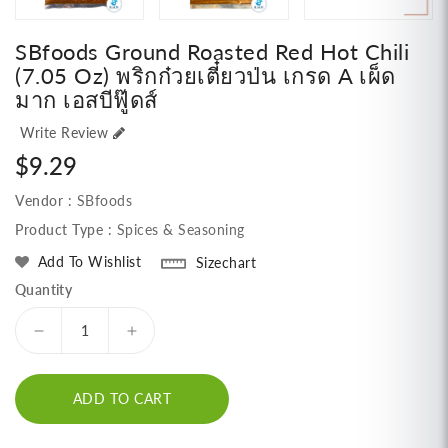
SBfoods Ground Roasted Red Hot Chili
(7.05 Oz) พริกก๋วยเตี๋ยวป่น เกรด A เผ็ด
มาก เอสบีฟู๊ดส์
Write Review
Regular
$9.29
price
Vendor :
SBfoods
Product Type :
Spices & Seasoning
Add To Wishlist
Sizechart
Quantity
Decrease
Increase
quantity
quantity
for
for
ADD TO CART
SBfoods
SBfoods
Ground
Ground
Roasted
Roasted