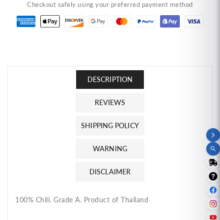
Checkout safely using your preferred payment method
Red
Red
Hot
Hot
Chili
Chili
(7.05
(7.05
oz)
oz)
พริก
พริก
ก๋วยเตี๋ยว
ก๋วยเตี๋ยว
DESCRIPTION
ป่น
ป่น
REVIEWS
เกรด
เกรด
A
A
SHIPPING POLICY
เผ็ด
เผ็ด
มาก
มาก
WARNING
เอ
เอ
สบี
สบี
DISCLAIMER
ฟู๊ดส์
ฟู๊ดส์
100% Chili. Grade A. Product of Thailand