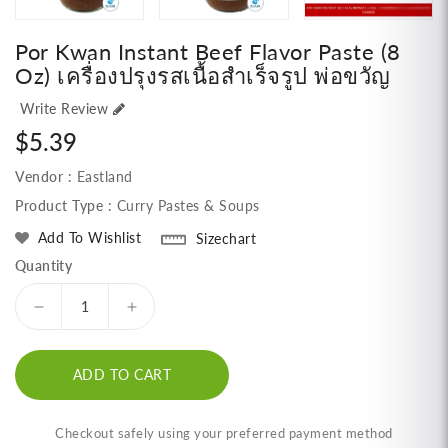
Por Kwan Instant Beef Flavor Paste (8
Oz) เครื่องปรุงรสเนื้อสำเร็จรูป พ่อขวัญ
Write Review
Regular
$5.39
price
Vendor :
Eastland
Product Type :
Curry Pastes & Soups
Add To Wishlist
Sizechart
Quantity
Decrease
Increase
quantity
quantity
for
for
ADD TO CART
Por
Por
Kwan
Kwan
Instant
Instant
Checkout safely using your preferred payment method
Beef
Beef