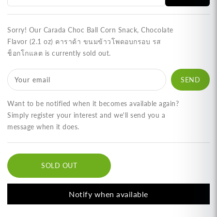
Corn
Corn
Snack,
Snack,
Chocolate
Chocolate
Sorry! Our Carada Choc Ball Corn Snack, Chocolate
Flavor
Flavor
Flavor (2.1 oz) คาราด้า ขนมข้าวโพดอบกรอบ รส
(2.1
(2.1
ช็อกโกแลต is currently sold out.
oz)
oz)
คา
คา
Your email
ราด้
ราด้
า
า
Want to be notified when it becomes available again?
ขนม
ขนม
Simply register your interest and we'll send you a
message when it does.
ข้าวโพด
ข้าวโพด
อบ
อบ
กรอบ
กรอบ
SOLD OUT
รส
รส
ช็อกโกแลต
ช็อกโกแลต
Notify when available