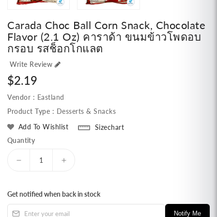
Carada Choc Ball Corn Snack, Chocolate
Flavor (2.1 Oz) คาราด้า ขนมข้าวโพดอบ
กรอบ รสช็อกโกแลต
Write Review
Regular
$2.19
price
Vendor :
Eastland
Product Type :
Desserts & Snacks
Add To Wishlist
Sizechart
Quantity
Decrease
Increase
quantity
quantity
for
for
Get notified when back in stock
Carada
Carada
Choc
Choc
Notify Me
Ball
Ball