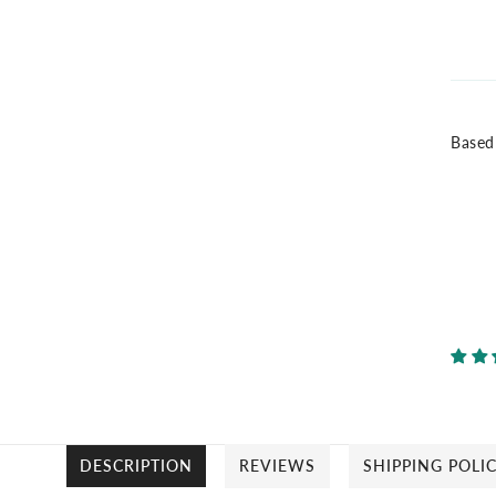
เบ
ท์
Based
DESCRIPTION
REVIEWS
SHIPPING POLI