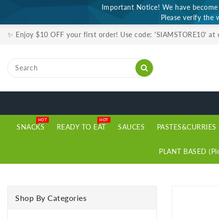
Important Notice! We have become a
ONTENT
Please verify the 
✨ Enjoy $10 OFF your first order! Use code: 'SIAMSTORE10' at
HOT
HOT
SNACKS
READY TO EAT
SAUCES
PASTES&CURRIES
PLANT BASED (Pic
SKIP TO
PRODUCT
Shop By Categories
INFORMATION