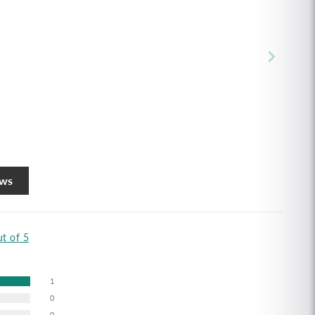
ews
ut of 5
1
0
0