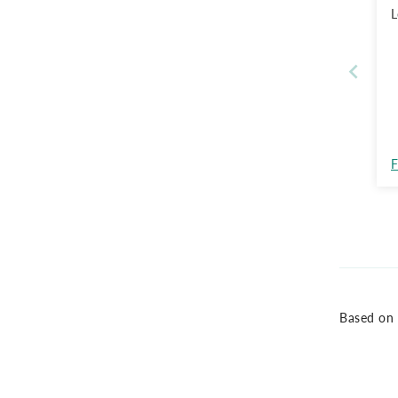
L
F
Based on 