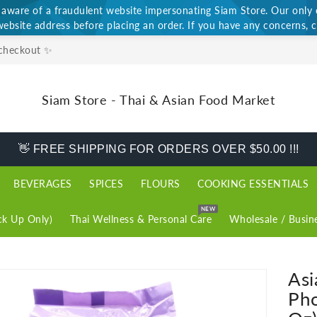
ware of a fraudulent website impersonating Siam Store. Our only of
website address before placing an order. If you have any concerns, c
 checkout ✨
Siam Store - Thai & Asian Food Market
👋 FREE SHIPPING FOR ORDERS OVER $50.00 !!!
BEVERAGES
SPICES
FLOURS
COOKING ESSENTIALS
NEW
k Up Only)
Thai Wellness & Personal Care
Wholesale / Busin
Asi
Pho