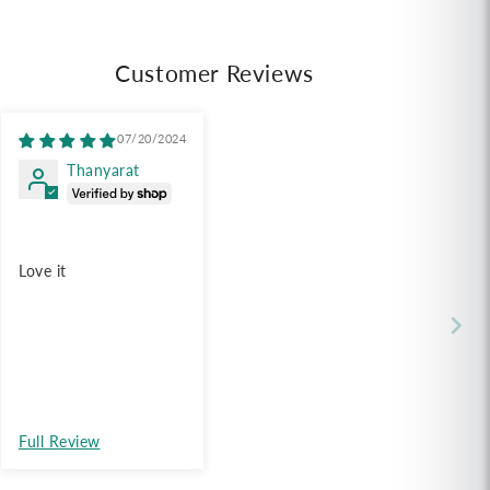
ho
pho
uong
thuong
ng,
hang,
Customer Reviews
ze
Size
L
(5
07/20/2024
m.)
mm.)
Thanyarat
6
(16
)
oz)
้น
เส้น
วยเตี๋ยว
ก๋วยเตี๋ยว
Love it
น
จัน
์
ทร์
รณ์
บูรณ์
นาด
ขนาด
ญ่
ใหญ่
Full Review
เอ
ี่ยน
เชี่ยน