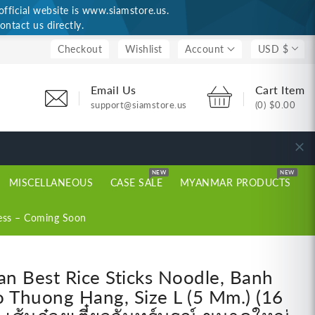
ficial website is www.siamstore.us.
ontact us directly.
Checkout
Wishlist
Account
USD $
Email Us
Cart Item
support@siamstore.us
(0)
$0.00
NEW
NEW
MISCELLANEOUS
CASE SALE
MYANMAR PRODUCTS
ess – Coming Soon
an Best Rice Sticks Noodle, Banh
 Thuong Hang, Size L (5 Mm.) (16