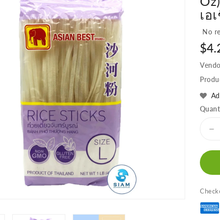
Oz)
เอเ
No re
Regu
$4.
pric
Vendo
Produ
Ad
Quant
D
qu
fo
As
Be
Ri
Checko
St
No
b