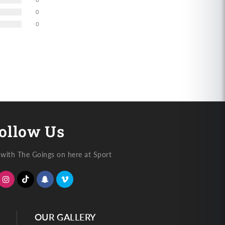
0
0
ollow Us
with The Goings on here at Sport
OUR GALLERY