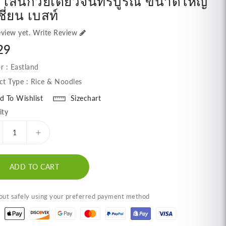
 เส้นก๋วยเตี๋ยวจันทร์บูรณ์ ขนาดใหญ่
ชี่ยน เบสท์
view yet.
Write Review
lar
29
e
r :
Eastland
ct Type :
Rice & Noodles
d To Wishlist
Sizechart
ity
ecrease
Increase
antity
quantity
r
for
ADD TO CART
ian
Asian
st
Best
ce
Rice
ut safely using your preferred payment method
icks
Sticks
odle,
Noodle,
anh
banh