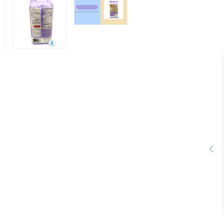
p
th
ha
Si
L
(5
m
(1
oz
เส
ก๋
จั
ทร
บู
ข
ให
เอ
เช