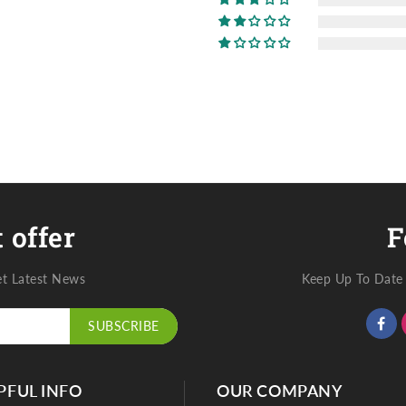
 offer
F
et Latest News
Keep Up To Date 
SUBSCRIBE
PFUL INFO
OUR COMPANY