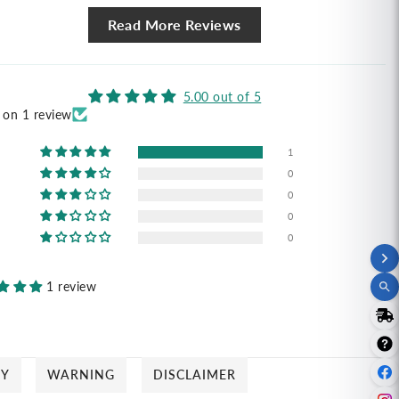
ส
เบส
Read More Reviews
ท์
5.00 out of 5
 on 1 review
1
0
0
0
0
1 review
CY
WARNING
DISCLAIMER