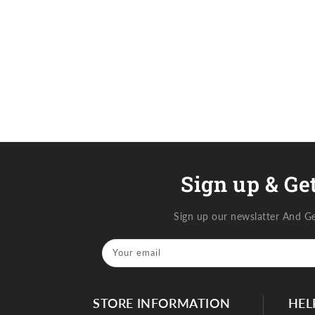
Sign up & Get
Sign up our newslatter And G
Your email
STORE INFORMATION
HEL