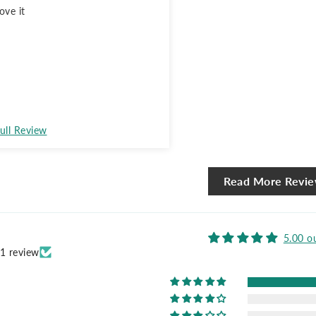
ove it
ull Review
Read More Revi
5.00 o
1 review