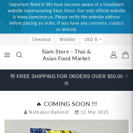
Important Notice! We have become aware of a fraudulent
ONTENT
website impersonating Siam Store. Our only official website
is www.siamstore.us. Please verify the website address
before placing an order. If you have any concerns, contact
us directly.
Checkout
Wishlist
USD $
Siam Store - Thai &
Asian Food Market
👋 FREE SHIPPING FOR ORDERS OVER $50.00
!!!
🔥 COMING SOON !!!
Nathakan Bakondi
12 Mar 2021