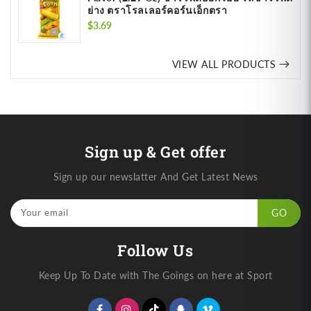
ย่าง ตราโรลเลอร์คอร์นเอ็กตรา
Regular
$3.69
price
VIEW ALL PRODUCTS
Sign up & Get offer
Sign up our newslatter And Get Latest News
Your email
GO
Follow Us
Keep Up To Date with The Goings on here at Sport